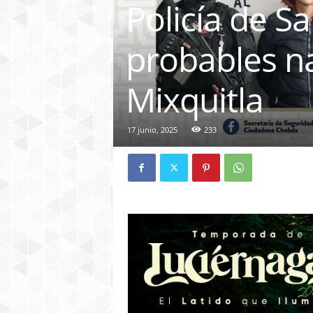
Policía de S
probables n
Mixquitla
17 junio, 2025
233