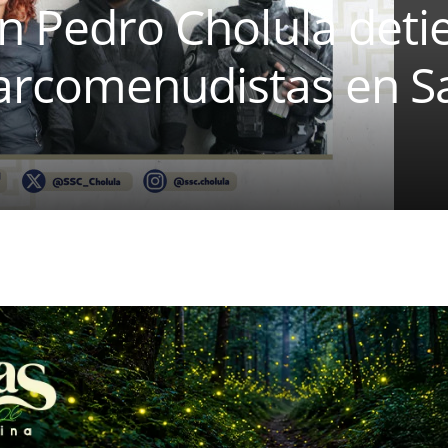
an Pedro Cholula deti
arcomenudistas en S