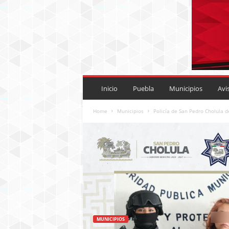
P
U
Inicio
Puebla
Municipios
Avi
E
B
Home
Municipios
Policía de San Pedro Cholula 
L
A
R
O
J
A
.
M
X
MUNICIPIOS