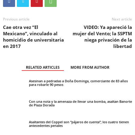
Previous article
Next article
Cae otra vez “El
VIDEO: Ya apareció la
Mexicano”, vinculado al
mujer del Vento; la SSPTM
homicidio de universitaria
niega privación de la
en 2017
libertad
RELATED ARTICLES
MORE FROM AUTHOR
Asesinan a pedradas a Doña Dominga, comerciante de 83 años
para robarle 90 pesos
Con una nota y la amenaza de llevar una bomba, asaltan Banorte
de Plaza Dorada
Asaltantes del Coppel son “pájaros de cuenta”; los cuatro tienen
antecedentes penales