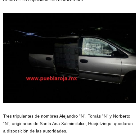
Tres tripulantes de nombres Alejandro “N”, Tomás “N” y Norberto
“N”, originarios de Santa Ana Xalmimilulco, Huejotzingo, quedaron
a disposición de las autoridades.