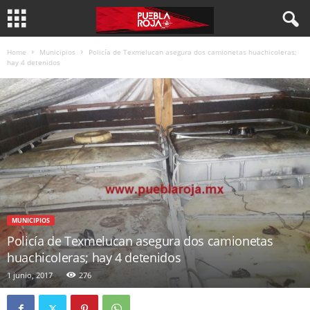
Home
Municipios
Policía de Texmelucan asegura dos camionetas huachicoleras;
hay 4 detenidos
MUNICIPIOS
Policía de Texmelucan asegura dos camionetas
huachicoleras; hay 4 detenidos
1 junio, 2017
276