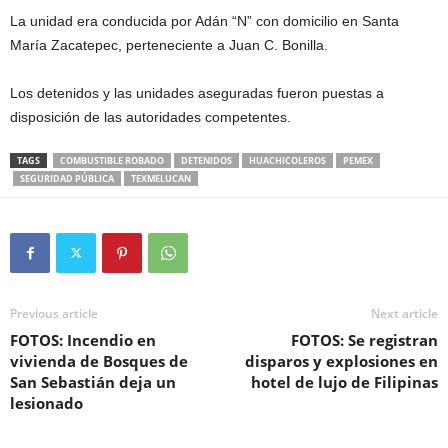
La unidad era conducida por Adán “N” con domicilio en Santa
María Zacatepec, perteneciente a Juan C. Bonilla.
Los detenidos y las unidades aseguradas fueron puestas a
disposición de las autoridades competentes.
TAGS
COMBUSTIBLE ROBADO
DETENIDOS
HUACHICOLEROS
PEMEX
SEGURIDAD PÚBLICA
TEXMELUCAN
Previous article
Next article
FOTOS: Incendio en
FOTOS: Se registran
vivienda de Bosques de
disparos y explosiones en
San Sebastián deja un
hotel de lujo de Filipinas
lesionado