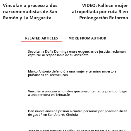
Vinculan a proceso a dos
VIDEO: Fallece mujer
narcomenudistas de San
atropellada por ruta 3 en
Ramón y La Margarita
Prolongación Reforma
RELATED ARTICLES
MORE FROM AUTHOR
Sepultan a Doña Dominga entre exigencias de justicia; reclaman
capturar al responsable de su asesinato
Marco Antonio defendió a una mujer y terminó muerto a
puñaladas en Texmelucan
Vinculan a proceso a hombre que presuntamente prendió fuego
a una persona en Tehuacán
Dan nueve años de prisión a cuatro personas por posesión ilícita
de gas LP en San Andrés Cholula
Asaltan a comerciante de leña y lo asesinan frente a su hijo de 8