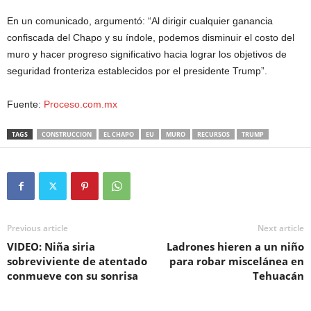
En un comunicado, argumentó: “Al dirigir cualquier ganancia
confiscada del Chapo y su índole, podemos disminuir el costo del
muro y hacer progreso significativo hacia lograr los objetivos de
seguridad fronteriza establecidos por el presidente Trump”.
Fuente:
Proceso.com.mx
TAGS
CONSTRUCCION
EL CHAPO
EU
MURO
RECURSOS
TRUMP
Previous article
Next article
VIDEO: Niña siria
Ladrones hieren a un niño
sobreviviente de atentado
para robar miscelánea en
conmueve con su sonrisa
Tehuacán