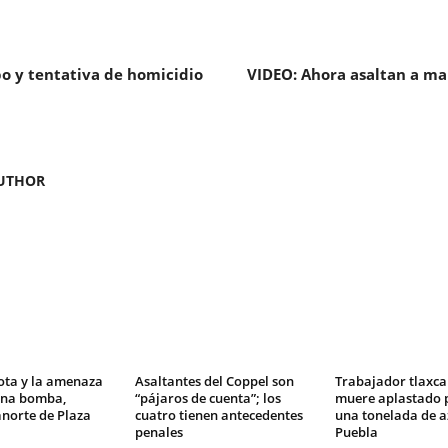
bo y tentativa de homicidio
VIDEO: Ahora asaltan a ma
UTHOR
ota y la amenaza
Asaltantes del Coppel son
Trabajador tlaxca
una bomba,
“pájaros de cuenta”; los
muere aplastado p
norte de Plaza
cuatro tienen antecedentes
una tonelada de a
penales
Puebla