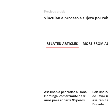
Previous article
Vinculan a proceso a sujeto por ro
RELATED ARTICLES
MORE FROM A
Asesinan a pedradas a Doña
Con una n
Dominga, comerciante de 83
de llevar 
años para robarle 90 pesos
asaltan Ba
Dorada