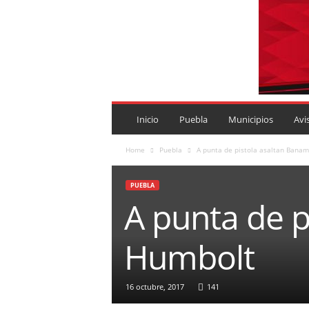
P
U
Inicio
Puebla
Municipios
Avi
E
B
Home
Puebla
A punta de pistola asaltan Banam
L
A
PUEBLA
R
A punta de p
O
J
A
Humbolt
.
M
X
16 octubre, 2017
141