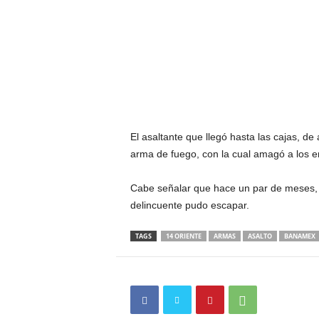
El asaltante que llegó hasta las cajas, de
arma de fuego, con la cual amagó a los
Cabe señalar que hace un par de meses, a 
delincuente pudo escapar.
TAGS
14 ORIENTE
ARMAS
ASALTO
BANAMEX