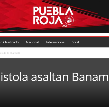
so Clasificado
Nacional
Internacional
Viral
ex de la Humbolt
istola asaltan Banam