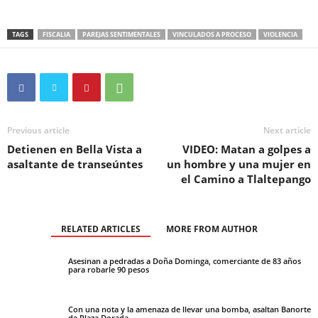
TAGS
FISCALIA
PAREJAS SENTIMENTALES
VINCULADOS A PROCESO
VIOLENCIA
Previous article
Next article
Detienen en Bella Vista a
VIDEO: Matan a golpes a
asaltante de transeúntes
un hombre y una mujer en
el Camino a Tlaltepango
RELATED ARTICLES
MORE FROM AUTHOR
Asesinan a pedradas a Doña Dominga, comerciante de 83 años
para robarle 90 pesos
Con una nota y la amenaza de llevar una bomba, asaltan Banorte
de Plaza Dorada