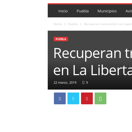
P
U
Inicio
Puebla
Municipios
Avi
E
B
Home
Puebla
Recuperan tratocamión con report
L
A
PUEBLA
R
Recuperan t
O
J
A
en La Libert
.
M
X
22 marzo, 2019
9