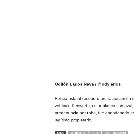
Odilón Larios Nava / @odylarios
Policía estatal recuperó un tractocamión c
vehículo Kenworth, color blanco con azul
predenuncia por robo, fue abandonado en d
legítimo propietario.
TAGS
LA LIBERTAD
ROBO
TRACTOCAMION