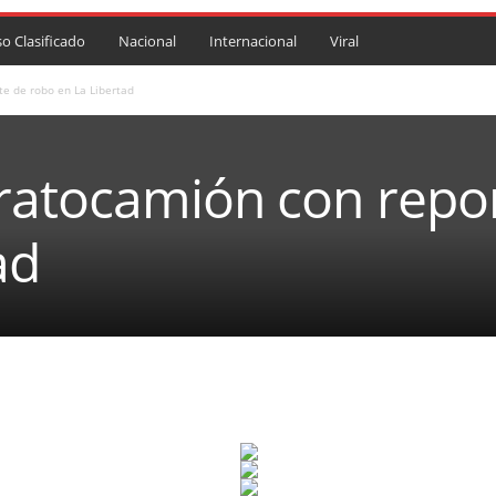
so Clasificado
Nacional
Internacional
Viral
e de robo en La Libertad
ratocamión con repo
ad