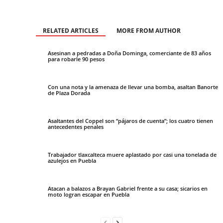
RELATED ARTICLES
MORE FROM AUTHOR
Asesinan a pedradas a Doña Dominga, comerciante de 83 años
para robarle 90 pesos
Con una nota y la amenaza de llevar una bomba, asaltan Banorte
de Plaza Dorada
Asaltantes del Coppel son “pájaros de cuenta”; los cuatro tienen
antecedentes penales
Trabajador tlaxcalteca muere aplastado por casi una tonelada de
azulejos en Puebla
Atacan a balazos a Brayan Gabriel frente a su casa; sicarios en
moto logran escapar en Puebla