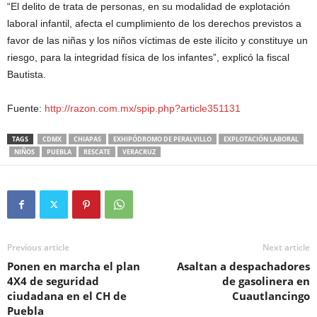
“El delito de trata de personas, en su modalidad de explotación
laboral infantil, afecta el cumplimiento de los derechos previstos a
favor de las niñas y los niños víctimas de este ilícito y constituye un
riesgo, para la integridad física de los infantes”, explicó la fiscal
Bautista.
Fuente:
http://razon.com.mx/spip.php?article351131
TAGS
CDMX
CHIAPAS
EXHIPÓDROMO DE PERALVILLO
EXPLOTACIÓN LABORAL
NIÑOS
PUEBLA
RESCATE
VERACRUZ
Previous article
Next article
Ponen en marcha el plan
Asaltan a despachadores
4X4 de seguridad
de gasolinera en
ciudadana en el CH de
Cuautlancingo
Puebla