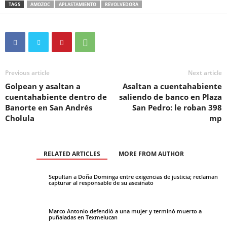
TAGS
AMOZOC
APLASTAMIENTO
REVOLVEDORA
Previous article
Next article
Golpean y asaltan a
Asaltan a cuentahabiente
cuentahabiente dentro de
saliendo de banco en Plaza
Banorte en San Andrés
San Pedro: le roban 398
Cholula
mp
RELATED ARTICLES
MORE FROM AUTHOR
Sepultan a Doña Dominga entre exigencias de justicia; reclaman
capturar al responsable de su asesinato
Marco Antonio defendió a una mujer y terminó muerto a
puñaladas en Texmelucan