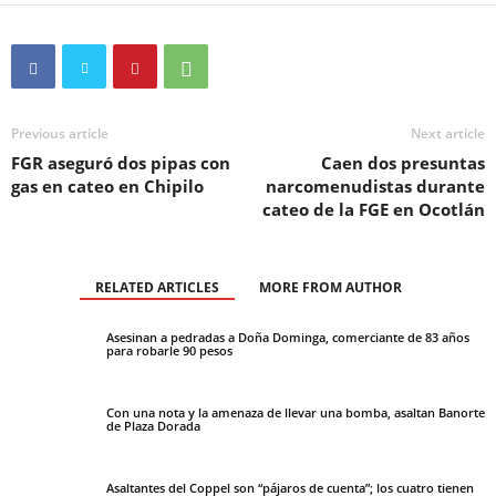
Previous article
Next article
FGR aseguró dos pipas con
Caen dos presuntas
gas en cateo en Chipilo
narcomenudistas durante
cateo de la FGE en Ocotlán
RELATED ARTICLES
MORE FROM AUTHOR
Asesinan a pedradas a Doña Dominga, comerciante de 83 años
para robarle 90 pesos
Con una nota y la amenaza de llevar una bomba, asaltan Banorte
de Plaza Dorada
Asaltantes del Coppel son “pájaros de cuenta”; los cuatro tienen