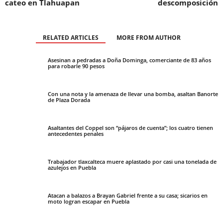
cateo en Tlahuapan
descomposición
RELATED ARTICLES
MORE FROM AUTHOR
Asesinan a pedradas a Doña Dominga, comerciante de 83 años
para robarle 90 pesos
Con una nota y la amenaza de llevar una bomba, asaltan Banorte
de Plaza Dorada
Asaltantes del Coppel son “pájaros de cuenta”; los cuatro tienen
antecedentes penales
Trabajador tlaxcalteca muere aplastado por casi una tonelada de
azulejos en Puebla
Atacan a balazos a Brayan Gabriel frente a su casa; sicarios en
moto logran escapar en Puebla