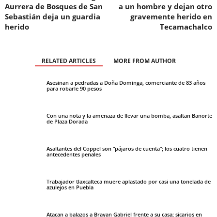
Aurrera de Bosques de San
a un hombre y dejan otro
Sebastián deja un guardia
gravemente herido en
herido
Tecamachalco
RELATED ARTICLES
MORE FROM AUTHOR
Asesinan a pedradas a Doña Dominga, comerciante de 83 años
para robarle 90 pesos
Con una nota y la amenaza de llevar una bomba, asaltan Banorte
de Plaza Dorada
Asaltantes del Coppel son “pájaros de cuenta”; los cuatro tienen
antecedentes penales
Trabajador tlaxcalteca muere aplastado por casi una tonelada de
azulejos en Puebla
Atacan a balazos a Brayan Gabriel frente a su casa; sicarios en