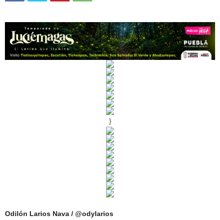
}
Odilón Larios Nava / @odylarios