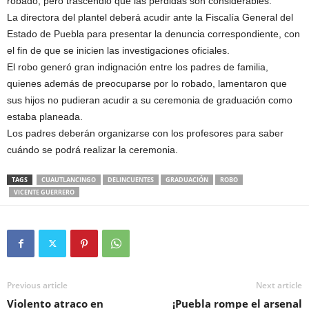
robado, pero trascendió que las pérdidas son considerables.
La directora del plantel deberá acudir ante la Fiscalía General del
Estado de Puebla para presentar la denuncia correspondiente, con
el fin de que se inicien las investigaciones oficiales.
El robo generó gran indignación entre los padres de familia,
quienes además de preocuparse por lo robado, lamentaron que
sus hijos no pudieran acudir a su ceremonia de graduación como
estaba planeada.
Los padres deberán organizarse con los profesores para saber
cuándo se podrá realizar la ceremonia.
TAGS
CUAUTLANCINGO
DELINCUENTES
GRADUACIÓN
ROBO
VICENTE GUERRERO
Previous article
Next article
Violento atraco en
¡Puebla rompe el arsenal