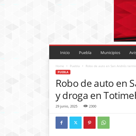
P
U
Inicio
Puebla
Municipios
Avi
E
B
Home
Puebla
Robo de auto en San Andrés termin
L
PUEBLA
A
Robo de auto en S
R
O
y droga en Totim
J
A
29 junio, 2025
2300
.
M
X