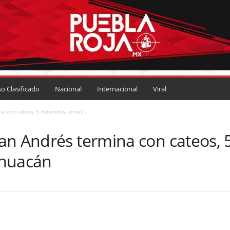
so Clasificado
Nacional
Internacional
Viral
a con cateos, 5 detenidos, armas...
an Andrés termina con cateos, 
ehuacán