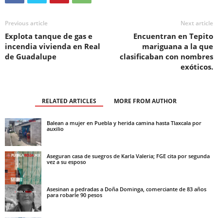
Previous article
Next article
Explota tanque de gas e
Encuentran en Tepito
incendia vivienda en Real
mariguana a la que
de Guadalupe
clasificaban con nombres
exóticos.
RELATED ARTICLES
MORE FROM AUTHOR
Balean a mujer en Puebla y herida camina hasta Tlaxcala por
auxilio
Aseguran casa de suegros de Karla Valeria; FGE cita por segunda
vez a su esposo
Asesinan a pedradas a Doña Dominga, comerciante de 83 años
para robarle 90 pesos