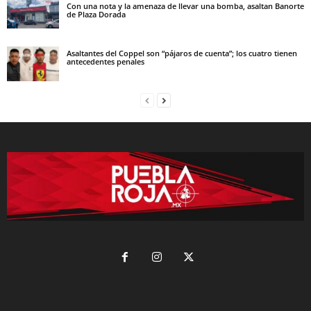
Con una nota y la amenaza de llevar una bomba, asaltan Banorte
de Plaza Dorada
Asaltantes del Coppel son “pájaros de cuenta”; los cuatro tienen
antecedentes penales