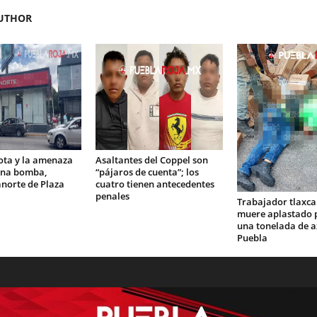
UTHOR
ota y la amenaza
Asaltantes del Coppel son
una bomba,
“pájaros de cuenta”; los
norte de Plaza
cuatro tienen antecedentes
penales
Trabajador tlaxca
muere aplastado p
una tonelada de a
Puebla