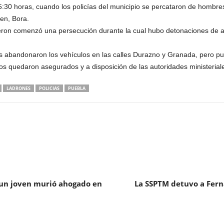
05:30 horas, cuando los policías del municipio se percataron de homb
en, Bora.
ieron comenzó una persecución durante la cual hubo detonaciones de a
s abandonaron los vehículos en las calles Durazno y Granada, pero pu
 quedaron asegurados y a disposición de las autoridades ministerial
LADRONES
POLICIAS
PUEBLA
; un joven murió ahogado en
La SSPTM detuvo a Fern