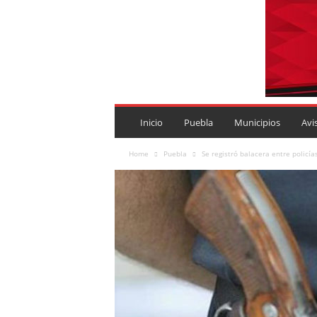
P
U
Inicio
Puebla
Municipios
Avi
E
B
Home
Puebla
Se registró balacera entre policí
L
A
R
O
J
A
.
M
X