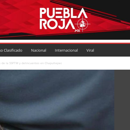
so Clasificado
Nacional
Internacional
Viral
as de la SSPTM y delincuentes en Chapultepec