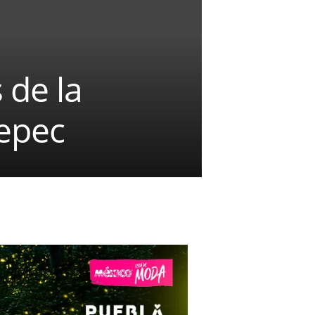
 de la
epec