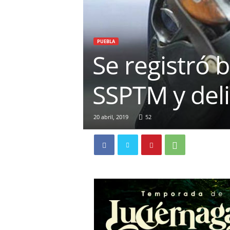
PUEBLA
Se registró b
SSPTM y del
20 abril, 2019
52