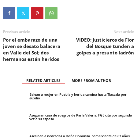
Previous article
Next article
Por el embarazo de una
VIDEO: Justicieros de Flor
joven se desató balacera
del Bosque tunden a
en Valle del Sol; dos
golpes a presunto ladrón
hermanos están heridos
RELATED ARTICLES
MORE FROM AUTHOR
Balean a mujer en Puebla y herida camina hasta Tlaxcala por
auxilio
Aseguran casa de suegros de Karla Valeria; FGE cita por segunda
vez a su esposo
Asesinan a pedradas a Doña Dominga, comerciante de 83 años