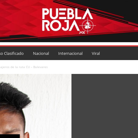
so Clasificado
Nacional
Internacional
Viral
ajeros de la ruta CU – Bulevares