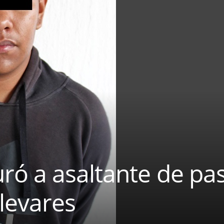
ó a asaltante de pas
levares