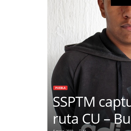
PUEBLA
SSPTM captur
ruta CU – Bu
5 mayo, 2019
11