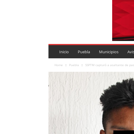
P
U
Inicio
Puebla
Municipios
Avi
E
B
Home
Puebla
SSPTM capturó a asaltante de pas
L
A
R
O
J
A
.
M
X