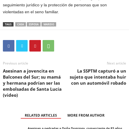
seguimiento jurídico y la protección de personas que son
violentadas en el seno familiar.
TAGS
CASA
ESPOSA
MARIDO
Previous article
Next article
Asesinan a jovencita en
La SSPTM capturó a un
Balcones del Sur; su mamá
sujeto que intentaba huir
y hermana podrían ser las
con un automóvil robado
embolsadas de Santa Lucía
(video)
RELATED ARTICLES
MORE FROM AUTHOR
Asesinan a pedradas a Doña Dominga, comerciante de 83 años