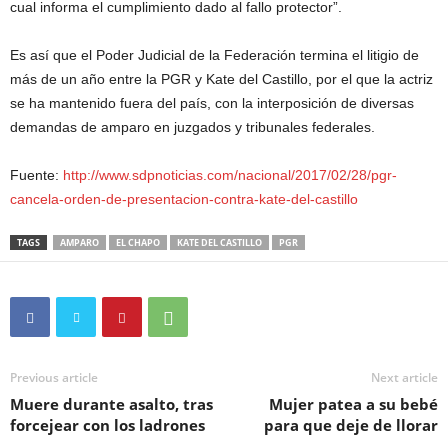
cual informa el cumplimiento dado al fallo protector”.
Es así que el Poder Judicial de la Federación termina el litigio de
más de un año entre la PGR y Kate del Castillo, por el que la actriz
se ha mantenido fuera del país, con la interposición de diversas
demandas de amparo en juzgados y tribunales federales.
Fuente:
http://www.sdpnoticias.com/nacional/2017/02/28/pgr-
cancela-orden-de-presentacion-contra-kate-del-castillo
TAGS
AMPARO
EL CHAPO
KATE DEL CASTILLO
PGR
Previous article
Next article
Muere durante asalto, tras
Mujer patea a su bebé
forcejear con los ladrones
para que deje de llorar