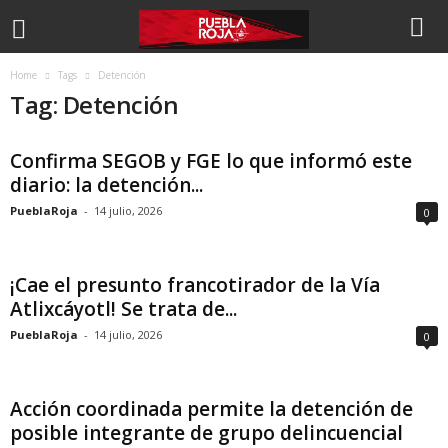
Home
Tags
Detención
Tag: Detención
Confirma SEGOB y FGE lo que informó este
diario: la detención...
PueblaRoja
-
14 julio, 2026
0
¡Cae el presunto francotirador de la Vía
Atlixcáyotl! Se trata de...
PueblaRoja
-
14 julio, 2026
0
Acción coordinada permite la detención de
posible integrante de grupo delincuencial