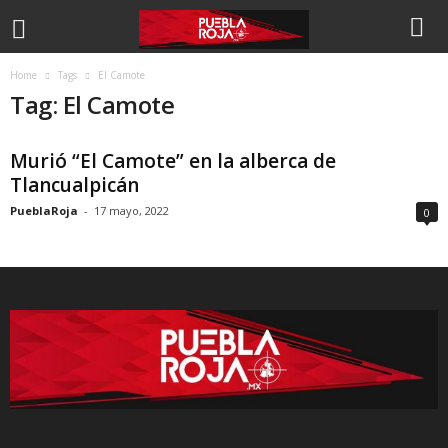
Home
Tags
El Camote
Tag: El Camote
Murió “El Camote” en la alberca de
Tlancualpicán
PueblaRoja
-
17 mayo, 2022
0