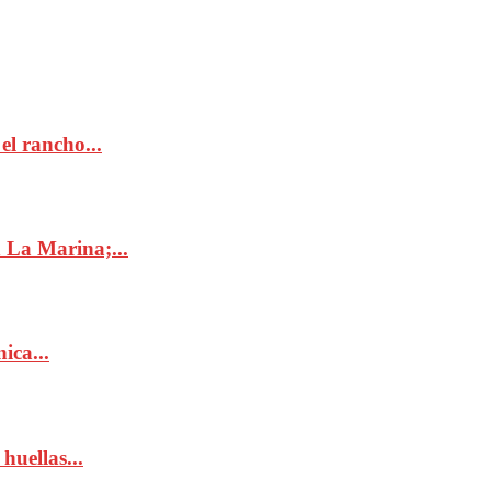
l rancho...
 La Marina;...
ica...
huellas...