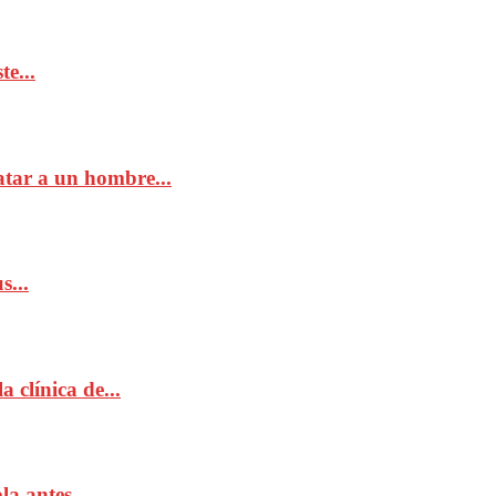
e...
atar a un hombre...
s...
 clínica de...
a antes...