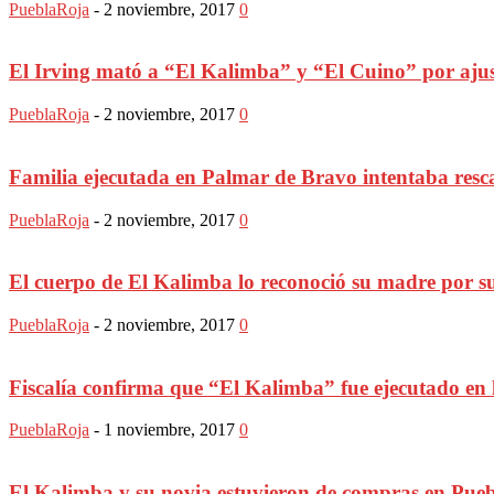
PueblaRoja
-
2 noviembre, 2017
0
El Irving mató a “El Kalimba” y “El Cuino” por ajust
PueblaRoja
-
2 noviembre, 2017
0
Familia ejecutada en Palmar de Bravo intentaba resc
PueblaRoja
-
2 noviembre, 2017
0
El cuerpo de El Kalimba lo reconoció su madre por su
PueblaRoja
-
2 noviembre, 2017
0
Fiscalía confirma que “El Kalimba” fue ejecutado en la
PueblaRoja
-
1 noviembre, 2017
0
El Kalimba y su novia estuvieron de compras en Puebl