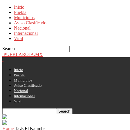
Inicio
Puebla
Municipios
Aviso Clasificado
Nacional
Internacional
Viral
Search
PUEBLAROJA.MX
Inicio
Puebla
Municipios
Aviso Clasificado
Nacional
Internacional
Viral
Home
Tags
El Kalimba