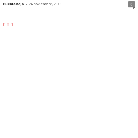
PueblaRoja
-
24 noviembre, 2016
0