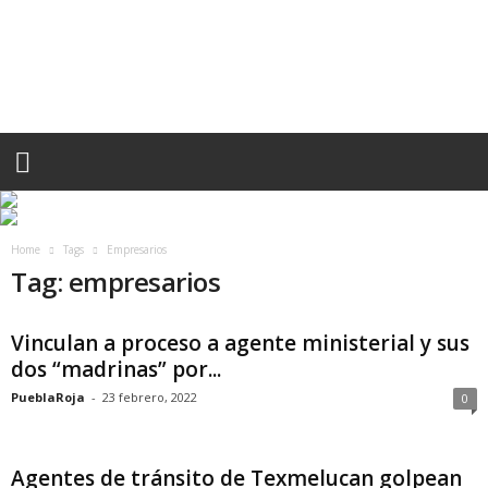
P
U
E
B
L
A
R
O
J
A
.
Home
Tags
Empresarios
M
Tag: empresarios
X
Vinculan a proceso a agente ministerial y sus
dos “madrinas” por...
PueblaRoja
-
23 febrero, 2022
0
Agentes de tránsito de Texmelucan golpean