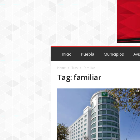
P
U
Inicio
Puebla
Municipios
Avi
E
B
Home
Tags
Familiar
L
Tag: familiar
A
R
O
J
A
.
M
X