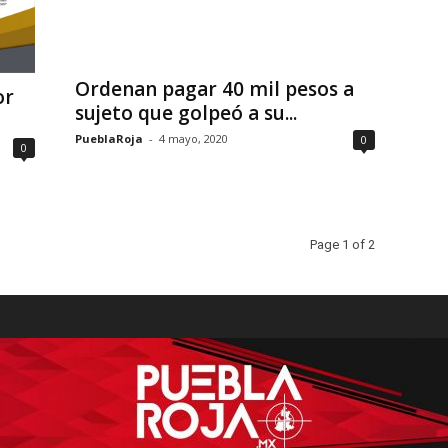
Ordenan pagar 40 mil pesos a
or
sujeto que golpeó a su...
PueblaRoja
-
4 mayo, 2020
0
0
Page 1 of 2