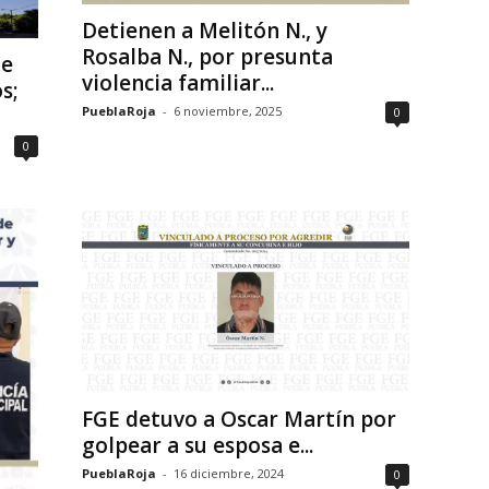
Detienen a Melitón N., y
Rosalba N., por presunta
de
violencia familiar...
s;
PueblaRoja
-
6 noviembre, 2025
0
0
FGE detuvo a Oscar Martín por
golpear a su esposa e...
PueblaRoja
-
16 diciembre, 2024
0