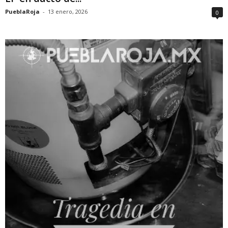
PueblaRoja
-
13 enero, 2026
0