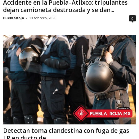
Accidente en la Puebla–Atlixco: tripulantes
dejan camioneta destrozada y se dan...
PueblaRoja
-
10 febrero, 2026
0
Detectan toma clandestina con fuga de gas
LP en ducto de...