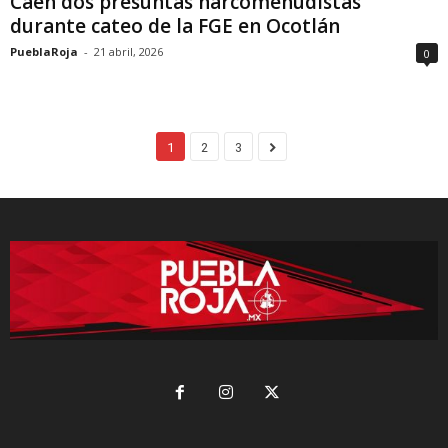
Caen dos presuntas narcomenudistas
durante cateo de la FGE en Ocotlán
PueblaRoja
-
21 abril, 2026
0
1
2
3