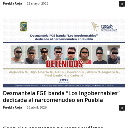
PueblaRoja
-
23 mayo, 2026
0
Desmantela FGE banda “Los Ingobernables”
dedicada al narcomenudeo en Puebla
PueblaRoja
-
26 abril, 2026
0