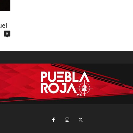
uel
0