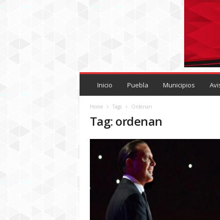
P
U
Inicio
Puebla
Municipios
Avi
E
B
Home
Tags
Ordenan
L
Tag: ordenan
A
R
O
J
A
.
M
X