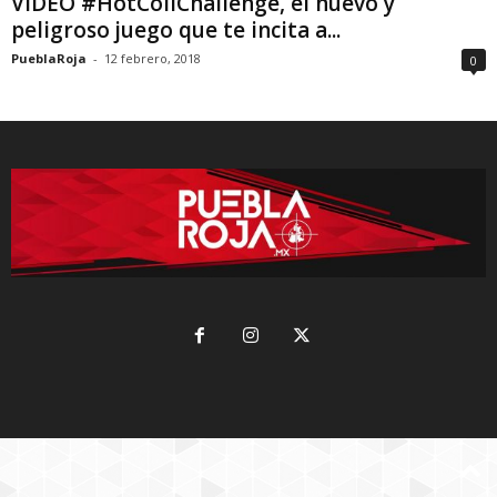
VIDEO #HotCoilChallenge, el nuevo y
peligroso juego que te incita a...
PueblaRoja
-
12 febrero, 2018
0