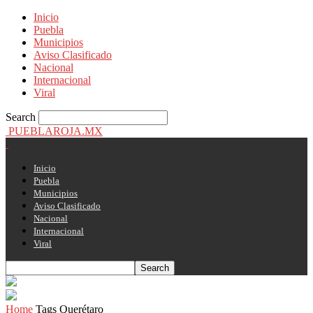
Inicio
Puebla
Municipios
Aviso Clasificado
Nacional
Internacional
Viral
Search
PUEBLAROJA.MX
Inicio
Puebla
Municipios
Aviso Clasificado
Nacional
Internacional
Viral
Home
Tags
Querétaro