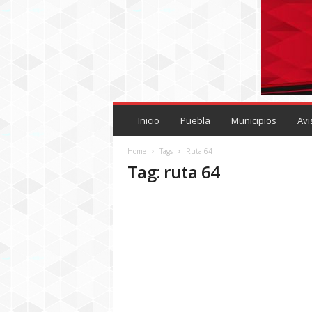
P
U
Inicio
Puebla
Municipios
Avi
E
B
Home
Tags
Ruta 64
L
Tag: ruta 64
A
R
O
J
A
.
M
X