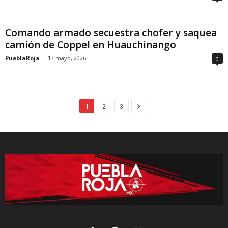
Comando armado secuestra chofer y saquea
camión de Coppel en Huauchinango
PueblaRoja
-
13 mayo, 2026
0
1
2
3