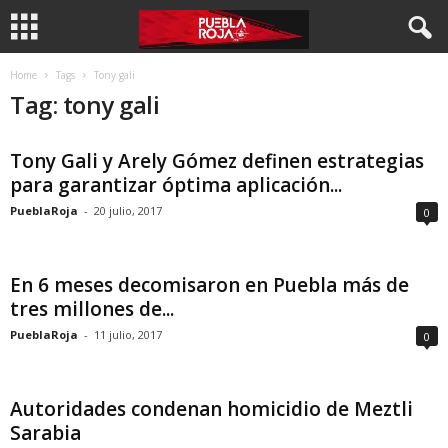
Home
Tags
Tony gali
Tag: tony gali
Tony Gali y Arely Gómez definen estrategias
para garantizar óptima aplicación...
PueblaRoja
-
20 julio, 2017
0
En 6 meses decomisaron en Puebla más de
tres millones de...
PueblaRoja
-
11 julio, 2017
0
Autoridades condenan homicidio de Meztli
Sarabia