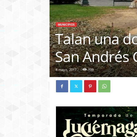
MUNICIPIOS
Talan una do
San Andrés 
8 mayo, 2017
199