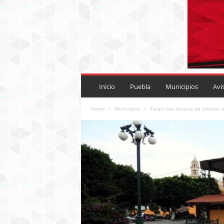
P
U
Inicio
Puebla
Municipios
Avi
E
B
Home
Municipios
Talan una docena de árboles e
L
A
R
O
J
A
.
M
X