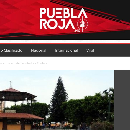
so Clasificado
Nacional
Internacional
Viral
n el zócalo de San Andrés Cholula