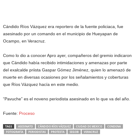
Cándido Ríos Vázquez era reportero de la fuente policiaca, fue
asesinado por un comando en el municipio de Hueyapan de
Ocampo, en Veracruz.
Como lo dio a conocer Apro ayer, compañeros del gremio indicaron
que Cándido había recibido intimidaciones y amenazas por parte
del exalcalde priista Gaspar Gómez Jiménez, quien lo amenazó de
muerte en diversas ocasiones por los señalamientos y coberturas
que Ríos Vázquez hacía en este medio.
“Pavuche” es el noveno periodista asesinado en lo que va del año.
Fuente:
Proceso
TAGS
ASESINATO
CÁNDIDO RÍOS VÁZQUEZ
CIUDAD DE MEXICO
CONDENA
FOTOGRAFÍA
PERIODISTAS
PROTESTA
SEGOB
VERACRUZ