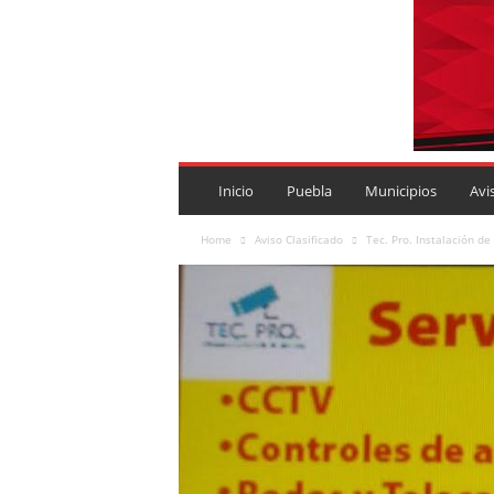
P
U
Inicio
Puebla
Municipios
Avi
E
B
Home
Aviso Clasificado
Tec. Pro. Instalación d
L
A
R
O
J
A
.
M
X