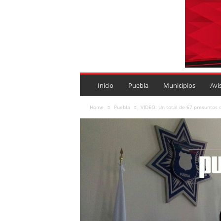
P
U
Inicio
Puebla
Municipios
Avi
E
B
Home
Puebla
VIDEO: Un total de 67 presuntos 
L
A
R
O
J
A
.
M
X