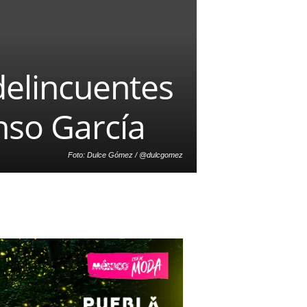
delincuentes
nso García
Foto: Dulce Gómez / @dulcgomez