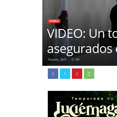
PUEBLA
VIDEO: Un to
asegurados 
19 junio, 2017
151