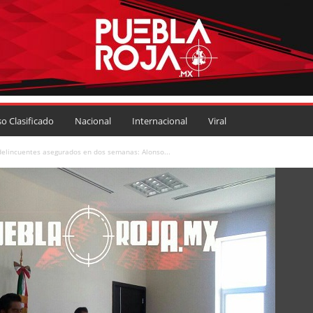
so Clasificado
Nacional
Internacional
Viral
delincuentes asegurados en dos semanas: Alonso...