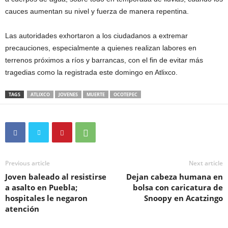
cauces aumentan su nivel y fuerza de manera repentina.
Las autoridades exhortaron a los ciudadanos a extremar
precauciones, especialmente a quienes realizan labores en
terrenos próximos a ríos y barrancas, con el fin de evitar más
tragedias como la registrada este domingo en Atlixco.
TAGS
ATLIXCO
JOVENES
MUERTE
OCOTEPEC
Previous article
Next article
Joven baleado al resistirse
Dejan cabeza humana en
a asalto en Puebla;
bolsa con caricatura de
hospitales le negaron
Snoopy en Acatzingo
atención