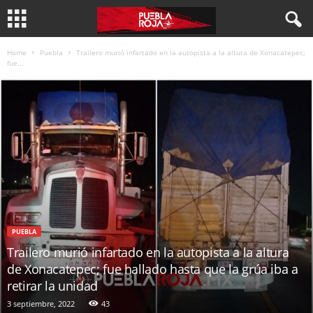
Home
Puebla
Trailero murió infartado en la autopista a la altura de Xonacatepec;
fue...
PUEBLA
Trailero murió infartado en la autopista a la altura
de Xonacatepec; fue hallado hasta que la grúa iba a
retirar la unidad
3 septiembre, 2022
43