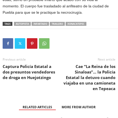
momento. El cuerpo fue trasladado al anfiteatro de la ciudad de
Puebla para que se le practique la necrocirugía.
TAGS
AUTOPISTA
INFARTADO
TRAILERO
XONACATEPEC
Previous article
Next article
Captura Policía Estatal a
Cae “La Reina de los
dos presuntos vendedores
Sinaloas”… la Policía
de droga en Huejotzingo
Estatal la detuvo cuando
viajaba en una camioneta
en Tepeaca
RELATED ARTICLES
MORE FROM AUTHOR