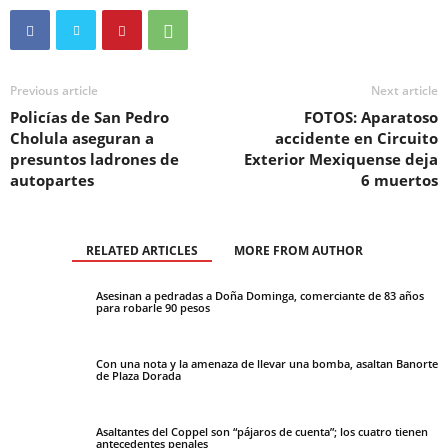
Previous article
Next article
Policías de San Pedro
FOTOS: Aparatoso
Cholula aseguran a
accidente en Circuito
presuntos ladrones de
Exterior Mexiquense deja
autopartes
6 muertos
RELATED ARTICLES
MORE FROM AUTHOR
Asesinan a pedradas a Doña Dominga, comerciante de 83 años
para robarle 90 pesos
Con una nota y la amenaza de llevar una bomba, asaltan Banorte
de Plaza Dorada
Asaltantes del Coppel son “pájaros de cuenta”; los cuatro tienen
antecedentes penales