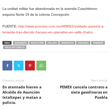
La unidad militar fue abandonada en la avenida Cuauhtémoc
esquina Norte 19 de la colonia Concepción.
FUENTE:
http://www.proceso.com.mx/489062/soldado-asesina-a-
teniente-tras-discutir-fracaso-en-operativo-en-valle-chalco
TAGS
ASESINATO
DISCUCIÓN
FALLIDO
OPERATIVO
SOLDADO
TENIENTE
VALLE DE CHALCO
Previous article
Next article
En atentado hieren a
PEMEX cancela contrato a
Alcalde de Asunción
siete gasolineras en
Ixtaltepec y matan a
Puebla
policía.