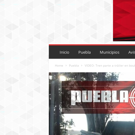
P
U
Inicio
Puebla
Municipios
Avi
E
B
Home
Puebla
VIDEO: Tren parte a tráiler en bo
L
A
R
O
J
A
.
M
X