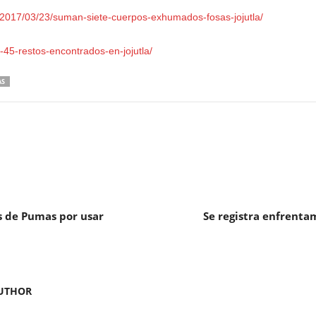
x/2017/03/23/suman-siete-cuerpos-exhumados-fosas-jojutla/
-45-restos-encontrados-en-jojutla/
AS
s de Pumas por usar
Se registra enfrenta
UTHOR