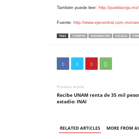
También puede leer:
http://pueblaroja.m
Fuente:
http://www.ejecentral.com.mx/van
TAGS
CUERPOS
EXHUMACIÓN
FISCALIA
FOS
Previous article
Recibe UNAM renta de 35 mil peso
estadio: INAI
RELATED ARTICLES
MORE FROM A