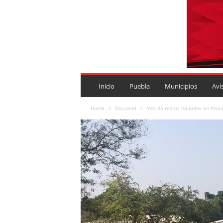
P
U
Inicio
Puebla
Municipios
Avi
E
B
Home
Nacional
Van 45 restos hallados en fosas
L
A
R
O
J
A
.
M
X