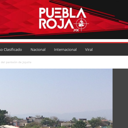
so Clasificado
Nacional
Internacional
Viral
 del panteón de Jojutla