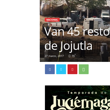
NACIONAL
Van 45 resto
de Jojutla
27 marzo, 2017
70