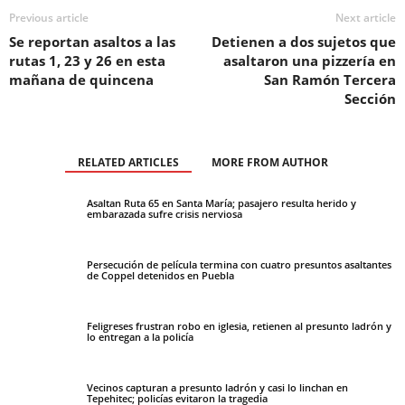
Previous article
Next article
Se reportan asaltos a las
Detienen a dos sujetos que
rutas 1, 23 y 26 en esta
asaltaron una pizzería en
mañana de quincena
San Ramón Tercera
Sección
RELATED ARTICLES
MORE FROM AUTHOR
Asaltan Ruta 65 en Santa María; pasajero resulta herido y
embarazada sufre crisis nerviosa
Persecución de película termina con cuatro presuntos asaltantes
de Coppel detenidos en Puebla
Feligreses frustran robo en iglesia, retienen al presunto ladrón y
lo entregan a la policía
Vecinos capturan a presunto ladrón y casi lo linchan en
Tepehitec; policías evitaron la tragedia