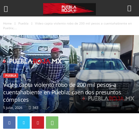
Home
Puebla
Video capta violento robo de 200 mil pesos a cuentahabiente en
Puebla;...
PUEBLA
Video capta violento robo de 200 mil pesos a
cuentahabiente en Puebla; caen dos presuntos
cómplices
5 julio, 2026
343