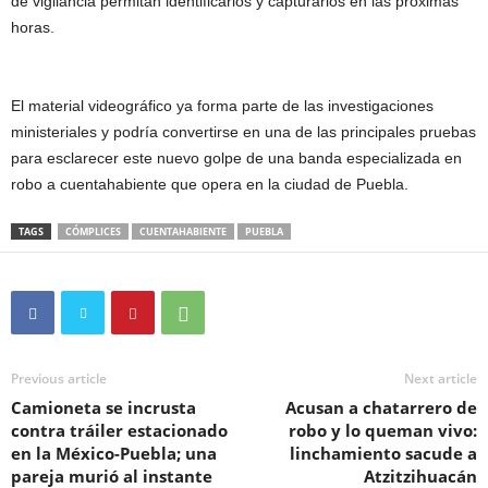
de vigilancia permitan identificarlos y capturarlos en las próximas
horas.
El material videográfico ya forma parte de las investigaciones
ministeriales y podría convertirse en una de las principales pruebas
para esclarecer este nuevo golpe de una banda especializada en
robo a cuentahabiente que opera en la ciudad de Puebla.
TAGS
CÓMPLICES
CUENTAHABIENTE
PUEBLA
Previous article
Next article
Camioneta se incrusta
Acusan a chatarrero de
contra tráiler estacionado
robo y lo queman vivo:
en la México-Puebla; una
linchamiento sacude a
pareja murió al instante
Atzitzihuacán