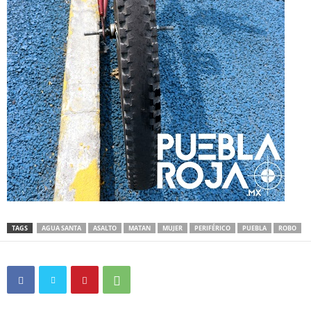
TAGS
AGUA SANTA
ASALTO
MATAN
MUJER
PERIFÉRICO
PUEBLA
ROBO