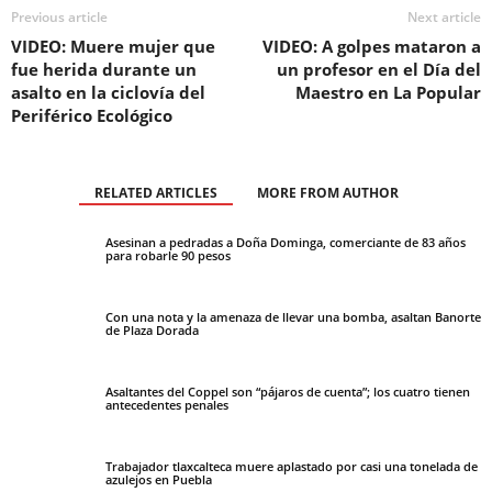
Previous article
Next article
VIDEO: Muere mujer que
VIDEO: A golpes mataron a
fue herida durante un
un profesor en el Día del
asalto en la ciclovía del
Maestro en La Popular
Periférico Ecológico
RELATED ARTICLES
MORE FROM AUTHOR
Asesinan a pedradas a Doña Dominga, comerciante de 83 años
para robarle 90 pesos
Con una nota y la amenaza de llevar una bomba, asaltan Banorte
de Plaza Dorada
Asaltantes del Coppel son “pájaros de cuenta”; los cuatro tienen
antecedentes penales
Trabajador tlaxcalteca muere aplastado por casi una tonelada de
azulejos en Puebla