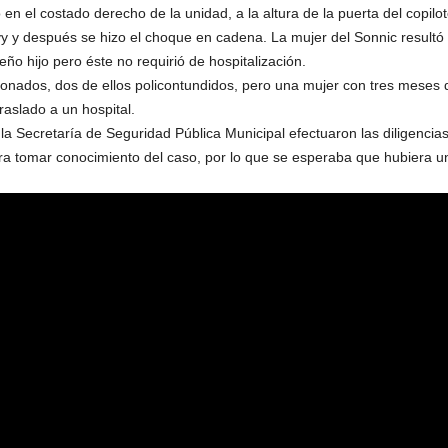
ó en el costado derecho de la unidad, a la altura de la puerta del copilo
y y después se hizo el choque en cadena. La mujer del Sonnic resultó 
o hijo pero éste no requirió de hospitalización.
ionados, dos de ellos policontundidos, pero una mujer con tres meses 
raslado a un hospital.
a Secretaría de Seguridad Pública Municipal efectuaron las diligencia
para tomar conocimiento del caso, por lo que se esperaba que hubiera u