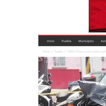
P
U
Inicio
Puebla
Municipios
Avi
E
B
Home
Puebla
VIDEO: Choque entre combi y part
L
A
R
O
J
A
.
M
X