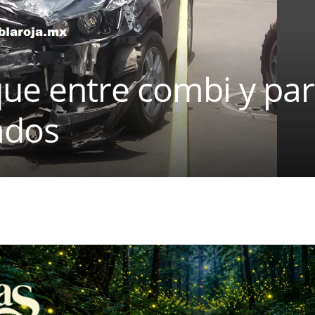
e entre combi y part
ados