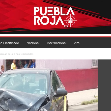
so Clasificado
Nacional
Internacional
Viral
icular dejó cinco lesionados