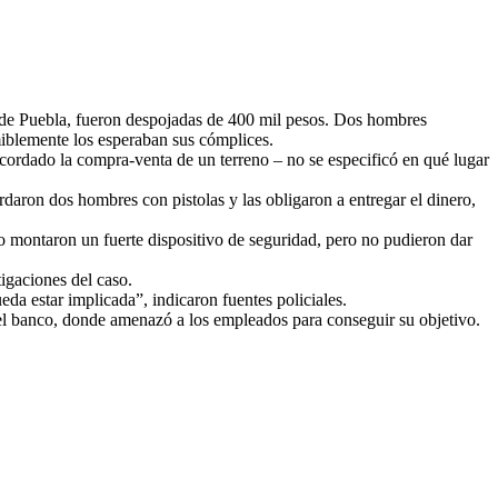
d de Puebla, fueron despojadas de 400 mil pesos. Dos hombres
miblemente los esperaban sus cómplices.
acordado la compra-venta de un terreno – no se especificó en qué lugar
ordaron dos hombres con pistolas y las obligaron a entregar el dinero,
lo montaron un fuerte dispositivo de seguridad, pero no pudieron dar
tigaciones del caso.
da estar implicada”, indicaron fuentes policiales.
s del banco, donde amenazó a los empleados para conseguir su objetivo.