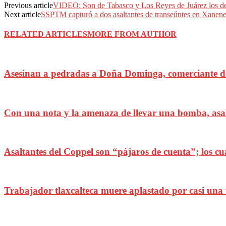
Previous article
VIDEO: Son de Tabasco y Los Reyes de Juárez los de
Next article
SSPTM capturó a dos asaltantes de transeúntes en Xanene
RELATED ARTICLES
MORE FROM AUTHOR
Asesinan a pedradas a Doña Dominga, comerciante de
Con una nota y la amenaza de llevar una bomba, asa
Asaltantes del Coppel son “pájaros de cuenta”; los cu
Trabajador tlaxcalteca muere aplastado por casi una 