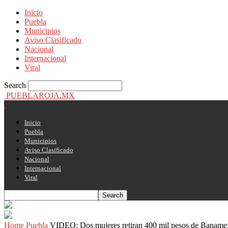
Inicio
Puebla
Municipios
Aviso Clasificado
Nacional
Internacional
Viral
Search
PUEBLAROJA.MX
Inicio
Puebla
Municipios
Aviso Clasificado
Nacional
Internacional
Viral
Home
Puebla
VIDEO: Dos mujeres retiran 400 mil pesos de Banamex