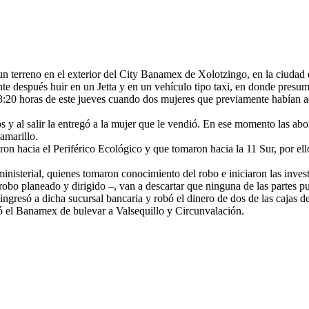
 un terreno en el exterior del City Banamex de Xolotzingo, en la ciuda
te después huir en un Jetta y en un vehículo tipo taxi, en donde presu
 13:20 horas de este jueves cuando dos mujeres que previamente habían 
os y al salir la entregó a la mujer que le vendió. En ese momento las ab
amarillo.
ron hacia el Periférico Ecológico y que tomaron hacia la 11 Sur, por el
ministerial, quienes tomaron conocimiento del robo e iniciaron las inves
obo planeado y dirigido –, van a descartar que ninguna de las partes pue
o ingresó a dicha sucursal bancaria y robó el dinero de dos de las caja
tó el Banamex de bulevar a Valsequillo y Circunvalación.