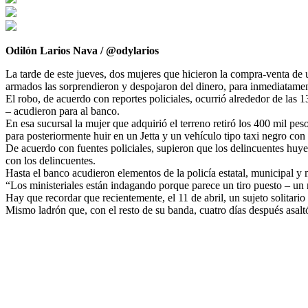
Odilón Larios Nava / @odylarios
La tarde de este jueves, dos mujeres que hicieron la compra-venta de
armados las sorprendieron y despojaron del dinero, para inmediatamen
El robo, de acuerdo con reportes policiales, ocurrió alrededor de las
– acudieron para al banco.
En esa sucursal la mujer que adquirió el terreno retiró los 400 mil pes
para posteriormente huir en un Jetta y un vehículo tipo taxi negro con 
De acuerdo con fuentes policiales, supieron que los delincuentes huye
con los delincuentes.
Hasta el banco acudieron elementos de la policía estatal, municipal y 
“Los ministeriales están indagando porque parece un tiro puesto – un r
Hay que recordar que recientemente, el 11 de abril, un sujeto solitari
Mismo ladrón que, con el resto de su banda, cuatro días después asal