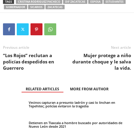
TAGS
CRISTINA RODRÍGUEZ PACHECO
DIF ZACATECAS
ESPOSA
ESTUDIANTES
GOBERNADOR
SICARIOS
ZACATECAS
Previous article
Next article
“Los Rojos” reclutan a
Mujer protege a niño
policías despedidos en
durante choque y le salva
Guerrero
la vida.
RELATED ARTICLES
MORE FROM AUTHOR
Vecinos capturan a presunto ladrón y casi lo linchan en
Tepehitec; policías evitaron la tragedia
Detienen en Tlaxcala a hombre buscado por autoridades de
Nuevo León desde 2021